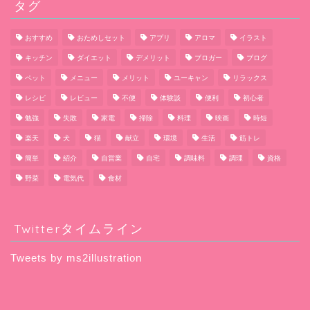
タグ
おすすめ
おためしセット
アプリ
アロマ
イラスト
キッチン
ダイエット
デメリット
ブロガー
ブログ
ペット
メニュー
メリット
ユーキャン
リラックス
レシピ
レビュー
不便
体験談
便利
初心者
勉強
失敗
家電
掃除
料理
映画
時短
楽天
犬
猫
献立
環境
生活
筋トレ
簡単
紹介
自営業
自宅
調味料
調理
資格
野菜
電気代
食材
Twitterタイムライン
Tweets by ms2illustration