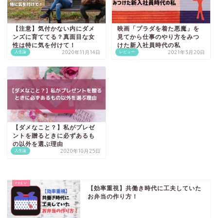
【注意】気付かない内にダメ
映画「プラダを着た悪魔」を
ンズに育ててる？真面目な女
見てから仕事のやり方をみつ
性は特に気を付けて！
けた新入社員時代の私
2020年11月14日
2021年3月20日
人生論
レビュー
【ダメなこと？】私がプレゼ
ントを贈るときに必ずあるも
の以外を選ぶ理由
2020年10月25日
人生論
【効率重視】共働き時代に工夫していた
お弁当の作り方！