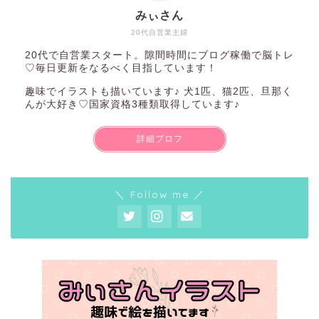
みぃさん
20代自営業主婦
20代で自営業スタート。隙間時間にブログ稼働で脳トレ
♡毎日更新をなるべく目指しています！
趣味でイラストも描いています♪ 犬1匹、猫2匹、旦那く
んが大好き♡国家資格3種類取得しています♪
詳細プロフ
＼ Follow me ／