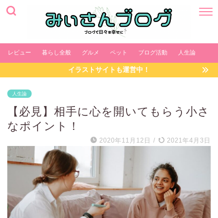
レビュー
暮らし全般
グルメ
ペット
ブログ活動
人生論
イラストサイトも運営中！
人生論
【必見】相手に心を開いてもらう小さ
なポイント！
2020年11月12日
/
2021年4月3日