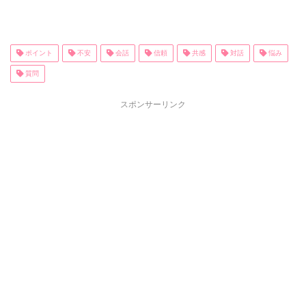
ポイント
不安
会話
信頼
共感
対話
悩み
質問
スポンサーリンク