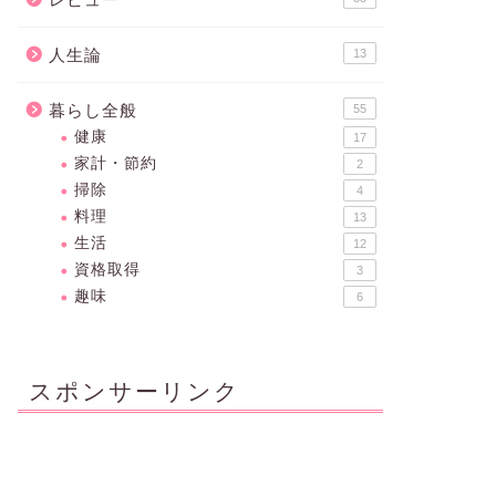
人生論
13
暮らし全般
55
健康
17
家計・節約
2
掃除
4
料理
13
生活
12
資格取得
3
趣味
6
スポンサーリンク