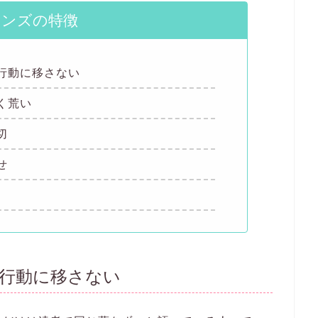
メンズの特徴
行動に移さない
く荒い
切
せ
行動に移さない