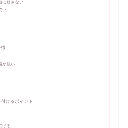
動に移さない
荒い
特徴
感が低い
を付けるポイント
広げる