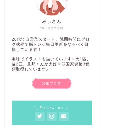
みぃさん
20代自営業主婦
20代で自営業スタート。隙間時間にブロ
グ稼働で脳トレ♡毎日更新をなるべく目
指しています！
趣味でイラストも描いています♪ 犬1匹、
猫2匹、旦那くんが大好き♡国家資格3種
類取得しています♪
詳細プロフ
＼ Follow me ／