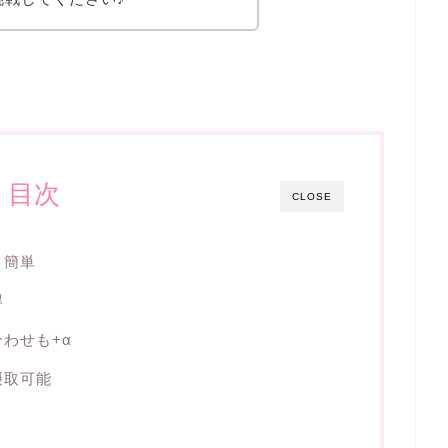
目次
CLOSE
と簡単
得
わせも+α
摂取可能