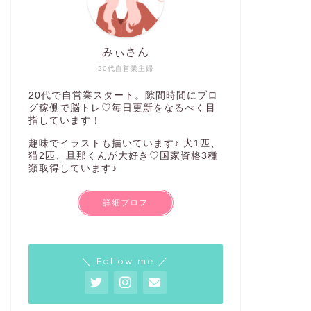
みぃさん
20代自営業主婦
20代で自営業スタート。隙間時間にブロ
グ稼働で脳トレ♡毎日更新をなるべく目
指しています！
趣味でイラストも描いています♪ 犬1匹、
猫2匹、旦那くんが大好き♡国家資格3種
類取得しています♪
詳細プロフ
＼ Follow me ／