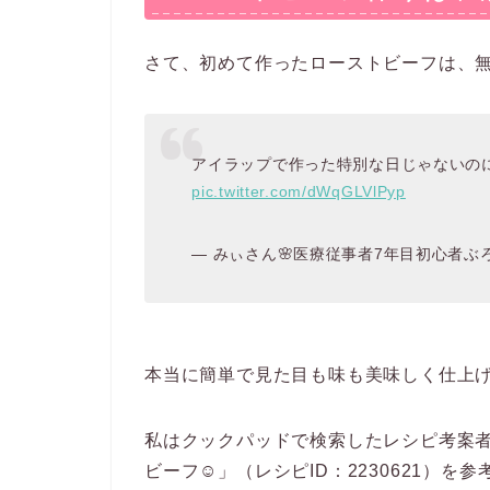
さて、初めて作ったローストビーフは、
アイラップで作った特別な日じゃないのに
pic.twitter.com/dWqGLVlPyp
— みぃさん🌸医療従事者7年目初心者ぶろがぁ (
本当に簡単で見た目も味も美味しく仕上
私はクックパッドで検索したレシピ考案者h
ビーフ☺」（レシピID：2230621）を