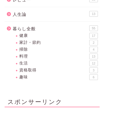
人生論
13
暮らし全般
55
健康
17
家計・節約
2
掃除
4
料理
13
生活
12
資格取得
3
趣味
6
スポンサーリンク