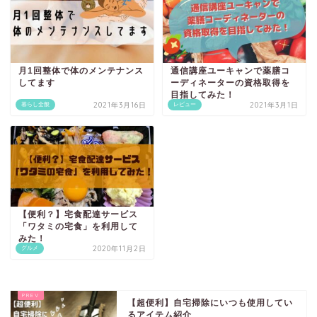
月1回整体で体のメンテナンス
通信講座ユーキャンで薬膳コ
してます
ーディネーターの資格取得を
目指してみた！
2021年3月16日
2021年3月1日
暮らし全般
レビュー
【便利？】宅食配達サービス
「ワタミの宅食」を利用して
みた！
2020年11月2日
グルメ
【超便利】自宅掃除にいつも使用してい
るアイテム紹介