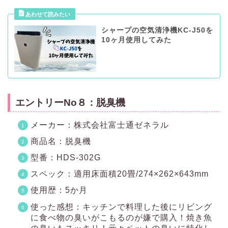
シャープの空気清浄機KC-J50を
10ヶ月使用してみた
エントリーNo８：脱臭機
メーカー：株式会社富士通ゼネラル
商品名：脱臭機
型番：HDS-302G
スペック：適用床面積20畳/274×262×643mm
使用歴：5か月
使った感想：キッチンで料理した後にリビング
に食べ物の臭いがこもるのが嫌で購入！焼き魚