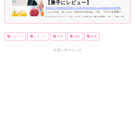
【勝手にレビュー】
https://mmm2blog.com/kitchen-appliances/66
こんにちは、みぃさん（@mmm2blog）です。ブログを閲覧い
ただきありがとうございます！大好きな秋の時期、涼しい風に吹
かれながらペット達に囲まれながら今回も楽しくブログを書いて
いきます♪ふと今朝、家に置いている家電って何があったのか
な？と思い、独断と偏見で便利・不便な家電のレビューを書いて
リビング
レビュー
不便
便利
家電
いきます。今回は、キッチンに置いてあるものに絞って勝手にレ
ビュー♡↓↓リビング編は、こちら↓↓https://mmm2blog.com/livi
ngroom-appliances/68/キッチンに置いてある家電一覧さて早速
スポンサーリンク
ごそごそ探してみると10個ありました。 冷蔵庫…