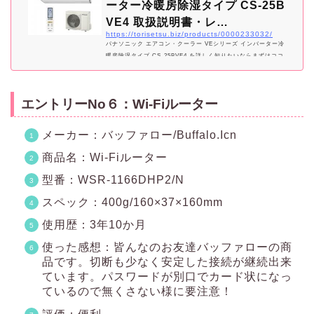
ーター冷暖房除湿タイプ CS-25B
VE4 取扱説明書・レ…
https://torisetsu.biz/products/0000233032/
パナソニック エアコン・クーラー VEシリーズ インバーター冷
暖房除湿タイプ CS-25BVE4 を詳しく知りたいならまずはココ
から！取扱説明書・よくあるご質問をはじめとしたメーカー提供
情報と、レビュー記事・関連サイト・商品購入サイトを一覧でき
ます。
エントリーNo６：Wi-Fiルーター
メーカー：バッファロー/Buffalo.Icn
商品名：Wi-Fiルーター
型番：WSR-1166DHP2/N
スペック：400g/160×37×160mm
使用歴：3年10か月
使った感想：皆んなのお友達バッファローの商
品です。切断も少なく安定した接続が継続出来
ています。パスワードが別口でカード状になっ
ているので無くさない様に要注意！