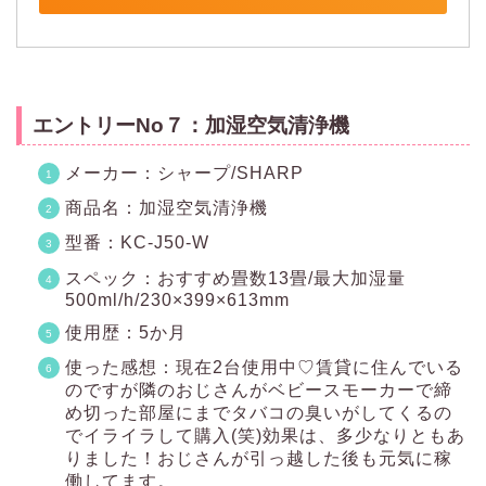
エントリーNo７：加湿空気清浄機
メーカー：シャープ/SHARP
商品名：加湿空気清浄機
型番：KC-J50-W
スペック：おすすめ畳数13畳/最大加湿量
500ml/h/230×399×613mm
使用歴：5か月
使った感想：現在2台使用中♡賃貸に住んでいる
のですが隣のおじさんがベビースモーカーで締
め切った部屋にまでタバコの臭いがしてくるの
でイライラして購入(笑)効果は、多少なりともあ
りました！おじさんが引っ越した後も元気に稼
働してます。