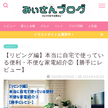
レビュー
暮らし全般
グルメ
ペット
ブログ活動
人生論
イラストサイトも運営中！
レビュー
【リビング編】本当に自宅で使ってい
る便利・不便な家電紹介②【勝手にレ
ビュー】
2020年10月6日
/
2021年4月3日