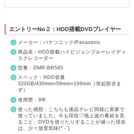
エントリーNo２：HDD搭載DVDプレイヤー
メーカー：パナソニック/Panasonic
商品名：HDD搭載ハイビジョンブルーレイディ
スクレコーダー
型番：DMR-BR585
スペック：HDD容量
320GB/430mm×59mm×199mm（突起部含ま
ず）
使用歴：9年
使った感想：こちらも液晶テレビ同様に実家で
使っていました。今も現役♡地上波の番組を見
ること、DVDを借りたりすることが減った現在
は、少々放置気味(*´-`)