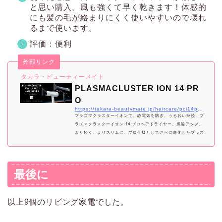
と思い購入。風も強くて早く乾きます！体感的
にも髪の毛が絡まりにくく使いやすいので壊れ
るまで使います。
評価：便利
外部リンク
タカラ・ビューティーメイト
PLASMACLUSTER ION 14 PR
O
https://takara-beautymate.jp/haircare/pci14pro/
プラズマクラスターイオンで、静電気を防ぎ、うるおい持続、プ
ラズマクラスターイオン 14 プロヘアドライヤー。風速アップ、
より軽く、よりスリムに、プロ仕様としてさらに進化したプラズ
マクラスタードライヤーです。
最後に
以上9個のリビング家電でした。