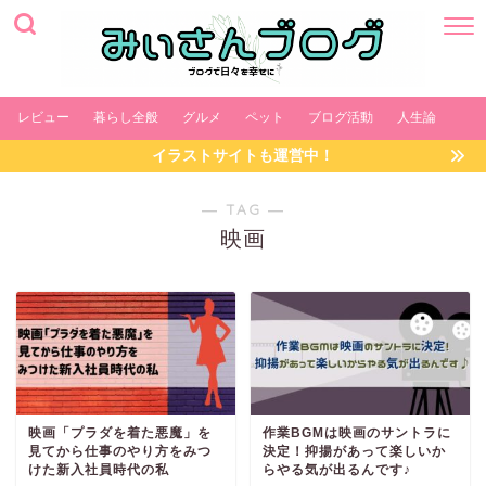
レビュー
暮らし全般
グルメ
ペット
ブログ活動
人生論
イラストサイトも運営中！
― TAG ―
映画
映画「プラダを着た悪魔」を
作業BGMは映画のサントラに
見てから仕事のやり方をみつ
決定！抑揚があって楽しいか
けた新入社員時代の私
らやる気が出るんです♪