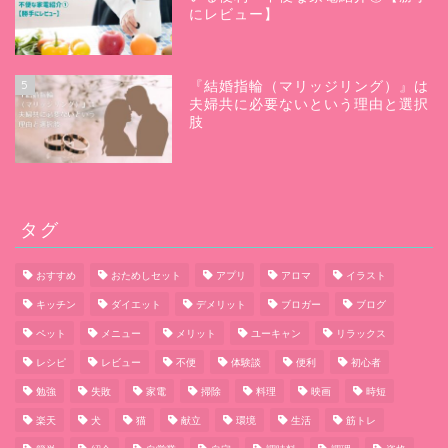
にレビュー】
5
『結婚指輪（マリッジリング）』は
夫婦共に必要ないという理由と選択
肢
タグ
おすすめ
おためしセット
アプリ
アロマ
イラスト
キッチン
ダイエット
デメリット
ブロガー
ブログ
ペット
メニュー
メリット
ユーキャン
リラックス
レシピ
レビュー
不便
体験談
便利
初心者
勉強
失敗
家電
掃除
料理
映画
時短
楽天
犬
猫
献立
環境
生活
筋トレ