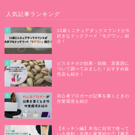
人気記事ランキング
1
12歳ミニチュアダックスフンドが大
好きなドックフード『モグワン』紹
介！
2
ピスタチオの効果・効能、原産国に
ついて調べてみました！おすすめ販
売店も紹介！
3
初心者ブロガーが記事を書くときの
作業環境を紹介
4
【キッチン編】本当に自宅で使って
いる便利・不便な家電紹介①【勝手