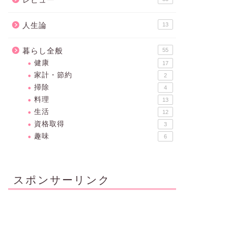
人生論
13
暮らし全般
55
健康
17
家計・節約
2
掃除
4
料理
13
生活
12
資格取得
3
趣味
6
スポンサーリンク