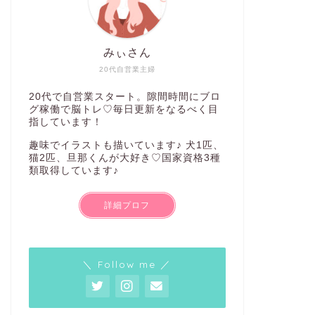
みぃさん
20代自営業主婦
20代で自営業スタート。隙間時間にブロ
グ稼働で脳トレ♡毎日更新をなるべく目
指しています！
趣味でイラストも描いています♪ 犬1匹、
猫2匹、旦那くんが大好き♡国家資格3種
類取得しています♪
詳細プロフ
＼ Follow me ／