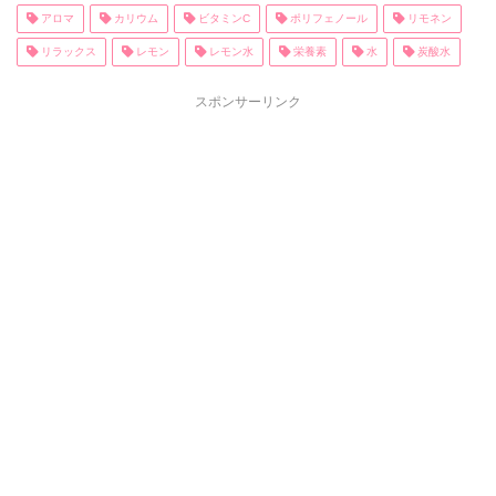
アロマ
カリウム
ビタミンC
ポリフェノール
リモネン
リラックス
レモン
レモン水
栄養素
水
炭酸水
スポンサーリンク