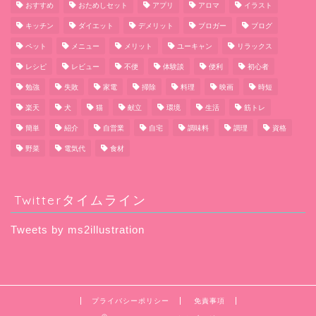
おすすめ
おためしセット
アプリ
アロマ
イラスト
キッチン
ダイエット
デメリット
ブロガー
ブログ
ペット
メニュー
メリット
ユーキャン
リラックス
レシピ
レビュー
不便
体験談
便利
初心者
勉強
失敗
家電
掃除
料理
映画
時短
楽天
犬
猫
献立
環境
生活
筋トレ
簡単
紹介
自営業
自宅
調味料
調理
資格
野菜
電気代
食材
Twitterタイムライン
Tweets by ms2illustration
プライバシーポリシー
免責事項