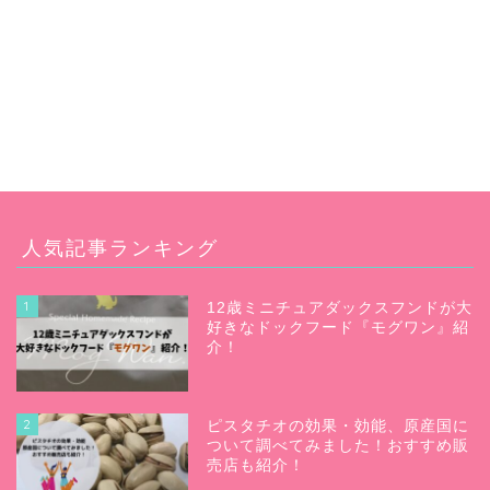
人気記事ランキング
1
12歳ミニチュアダックスフンドが大
好きなドックフード『モグワン』紹
介！
2
ピスタチオの効果・効能、原産国に
ついて調べてみました！おすすめ販
売店も紹介！