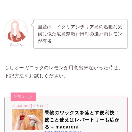
国産は、イタリアシチリア島の温暖な気
候に似た広島県瀬戸田町の瀬戸内レモン
が有名！
みぃさん
もしオーガニックのレモンが用意出来なかった時は、
下記方法をお試しください。
外部リンク
macaroni [マカロニ]
果物のワックスを落とす便利技！
皮ごと使えばレパートリーも広が
る – macaroni
https://macaro-ni.jp/74338