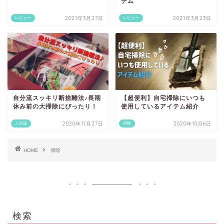
テム
2021年3月27日
2021年3月23日
レビュー
レビュー
自分流スッキリ断捨離法♪長期
【超便利】自宅掃除にいつも
休み前の大掃除にぴったり！
使用しているアイテム紹介
2020年11月27日
2020年10月6日
人生論
掃除
HOME
掃除
検索