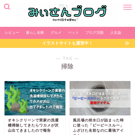
レビュー
暮らし全般
グルメ
ペット
ブログ活動
人生論
イラストサイトも運営中！
― TAG ―
掃除
オキシクリーンで実家の洗濯
風呂場の排水口が詰まった時
槽掃除してきたらワカメが沢
に使った「ピーピースルー」
山出てきましたので報告
ふざけた名前なのに最強アイ