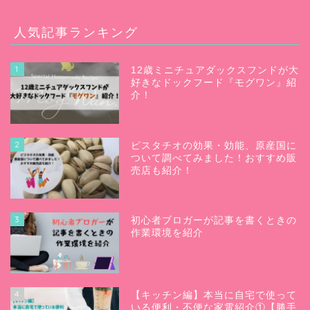
人気記事ランキング
1
12歳ミニチュアダックスフンドが大
好きなドックフード『モグワン』紹
介！
2
ピスタチオの効果・効能、原産国に
ついて調べてみました！おすすめ販
売店も紹介！
3
初心者ブロガーが記事を書くときの
作業環境を紹介
4
【キッチン編】本当に自宅で使って
いる便利・不便な家電紹介①【勝手