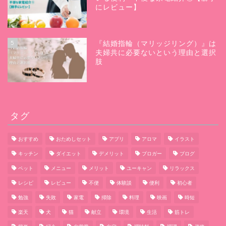
にレビュー】
5
『結婚指輪（マリッジリング）』は
夫婦共に必要ないという理由と選択
肢
タグ
おすすめ
おためしセット
アプリ
アロマ
イラスト
キッチン
ダイエット
デメリット
ブロガー
ブログ
ペット
メニュー
メリット
ユーキャン
リラックス
レシピ
レビュー
不便
体験談
便利
初心者
勉強
失敗
家電
掃除
料理
映画
時短
楽天
犬
猫
献立
環境
生活
筋トレ