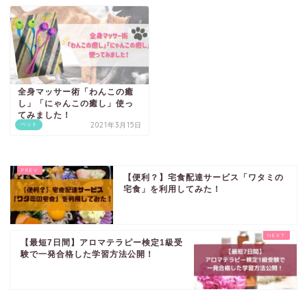
全身マッサー術「わんこの癒
し」「にゃんこの癒し」使っ
てみました！
2021年3月15日
ペット
【便利？】宅食配達サービス「ワタミの
宅食」を利用してみた！
【最短7日間】アロマテラピー検定1級受
験で一発合格した学習方法公開！