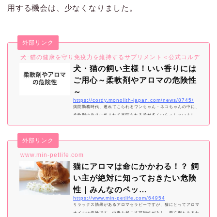
用する機会は、少なくなりました。
外部リンク
犬･猫の健康を守り免疫力を維持するサプリメント＜公式コルディ＞
犬・猫の飼い主様！いい香りには
ご用心～柔軟剤やアロマの危険性
～
https://cordy.monolith-japan.com/news/8745/
病院勤務時代、連れてこられるワンちゃん・ネコちゃんの中に、
柔軟剤の香りに包まれて来院される子が多くいらっしゃいまし
た。 ふんわり香る子もいれば、人間でも鼻がおかしくなるので
は…と言うレベルの子もちらほ
外部リンク
www.min-petlife.com
猫にアロマは命にかかわる！？ 飼
い主が絶対に知っておきたい危険
性｜みんなのペッ…
https://www.min-petlife.com/64954
リラックス効果があるアロマセラピーですが、猫にとってアロマ
オイルは危険です。中毒を起こす可能性があり、死亡例もあるた