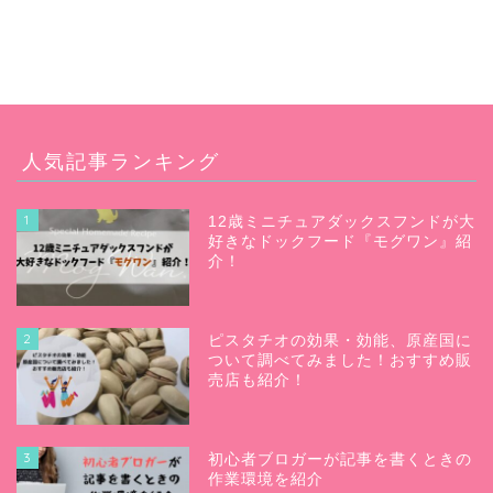
人気記事ランキング
1
12歳ミニチュアダックスフンドが大
好きなドックフード『モグワン』紹
介！
2
ピスタチオの効果・効能、原産国に
ついて調べてみました！おすすめ販
売店も紹介！
3
初心者ブロガーが記事を書くときの
作業環境を紹介