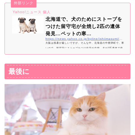
外部リンク
Yahoo!ニュース 個人
北海道で、犬のためにストーブを
つけた留守宅が全焼し2匹の遺体
発見…ペットの寒…
https://news.yahoo.co.jp/byline/ishiimasumi/20200904-00196449/
大阪は残暑が厳しいですが、そんな中、北海道の中標津町で、寒
いので、留守宅にストーブをつけ住宅が全焼、犬が2匹遺体で発
見。今日は、留守のとき、ペットの寒さ対策をどうするか？
最後に