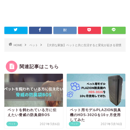
HOME
ペット
【大切な家族】ペットと共に生活すると変化が起きる習慣
関連記事はこちら
ペットを飼われている方に伝
ペット用モデルPLAZION脱臭
えたい脅威の防臭袋BOS
機のHDS-302Gを10ヶ月使用
してみた
2021年3月6日
2021年3月16日
ペット
ペット