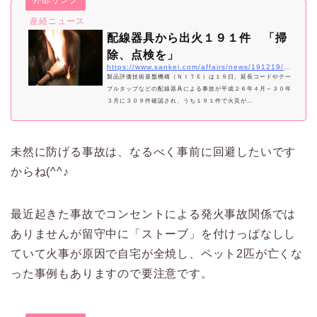
外部リンク
産経ニュース
配線器具から出火１９１件 「掃
除、点検を」
https://www.sankei.com/affairs/news/191219/afr1912190009-n1.html
製品評価技術基盤機構（ＮＩＴＥ）は１９日、延長コードやテー
ブルタップなどの配線器具による事故が平成２６年４月～３０年
３月に３０９件確認され、うち１９１件で火災が…
未然に防げる事故は、なるべく事前に回避したいです
からね(^^♪
最近起きた事故でコンセントによる発火事故関係では
ありませんが留守中に「ストーブ」を付けっぱなしし
ていて火事が原因で自宅が全焼し、ペット2匹が亡くな
った事例もありますので要注意です。