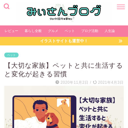
レビュー
暮らし全般
グルメ
ペット
ブログ活動
人生論
イラストサイトも運営中！
ペット
【大切な家族】ペットと共に生活する
と変化が起きる習慣
2020年11月2日
/
2021年4月3日