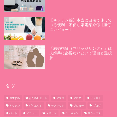
4
【キッチン編】本当に自宅で使って
いる便利・不便な家電紹介①【勝手
にレビュー】
5
『結婚指輪（マリッジリング）』は
夫婦共に必要ないという理由と選択
肢
タグ
おすすめ
おためしセット
アプリ
アロマ
イラスト
キッチン
ダイエット
デメリット
ブロガー
ブログ
ペット
メニュー
メリット
ユーキャン
リラックス