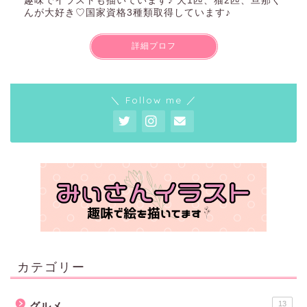
趣味でイラストも描いています♪ 犬1匹、猫2匹、旦那く
んが大好き♡国家資格3種類取得しています♪
詳細プロフ
＼ Follow me ／
カテゴリー
13
グルメ