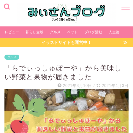
レビュー
暮らし全般
グルメ
ペット
ブログ活動
人生論
イラストサイトも運営中！
グルメ
「らでぃっしゅぼーや」から美味し
い野菜と果物が届きました
2021年3月10日
/
2021年4月3日