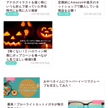
アナログイラストを描く時に
定期的にAmazonや楽天のネ
いつも好んで使っていた学生
ットショップで購入している
時代にお気に入り画材
商品を公開！
2021年3月20日
2021年3月31日
暮らし全般
暮らし全般
【怖くない！】ハロウィン時
期にポップコーンを食べなが
ら見てほしい映画5選
2020年10月16日
レビュー
おやつタイムにウーバーイーツでクレー
プを注文してみた！
最高！ブルーライトカットメガネが毎日