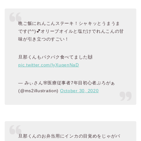
晩ご飯にれんこんステーキ！シャキッとうまうま
です(^^)💕オリーブオイルと塩だけでれんこんの甘
味が引き立つのすごい！
旦那くんもパクパク食べてました🙌
pic.twitter.com/IyXuqenNaD
— みぃさん🌸医療従事者7年目初心者ぶろがぁ
(@ms2illustration)
October 30, 2020
旦那くんのお弁当用にインカの目覚めをじゃがバ