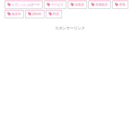
らでぃっしゅぼーや
サービス
低農薬
有機栽培
果物
無添加
調味料
野菜
スポンサーリンク