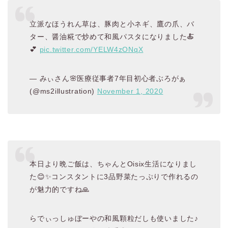
立派なほうれん草は、豚肉と小ネギ、鷹の爪、バ
ター、醤油糀で炒めて和風パスタになりました🍝
💕
pic.twitter.com/YELW4zONqX
— みぃさん🌸医療従事者7年目初心者ぶろがぁ
(@ms2illustration)
November 1, 2020
本日より晩ご飯は、ちゃんとOisix生活になりまし
た😊✨コンスタントに3品野菜たっぷりで作れるの
が魅力的ですね🙏
らでぃっしゅぼーやの和風顆粒だしも使いました♪