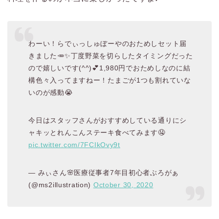
わーい！らでぃっしゅぼーやのおためしセット届
きました🥕✨丁度野菜を切らしたタイミングだった
ので嬉しいです(^^)💕1,980円でおためしなのに結
構色々入ってますねー！たまごが1つも割れていな
いのが感動😭
今日はスタッフさんがおすすめしている通りにシ
ャキッとれんこんステーキ食べてみます🤤
pic.twitter.com/7FCIkOvy9t
— みぃさん🌸医療従事者7年目初心者ぶろがぁ
(@ms2illustration)
October 30, 2020