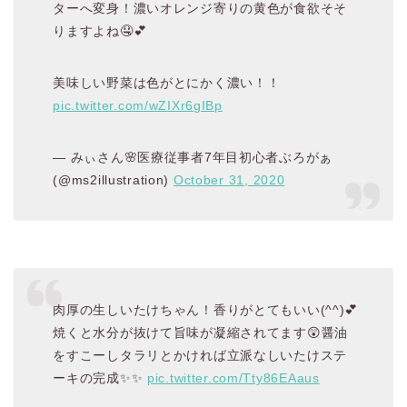
ターへ変身！濃いオレンジ寄りの黄色が食欲そそ
りますよね🤤💕
美味しい野菜は色がとにかく濃い！！
pic.twitter.com/wZIXr6gIBp
— みぃさん🌸医療従事者7年目初心者ぶろがぁ
(@ms2illustration)
October 31, 2020
肉厚の生しいたけちゃん！香りがとてもいい(^^)💕
焼くと水分が抜けて旨味が凝縮されてます😲醤油
をすこーしタラリとかければ立派なしいたけステ
ーキの完成✨✨
pic.twitter.com/Tty86EAaus