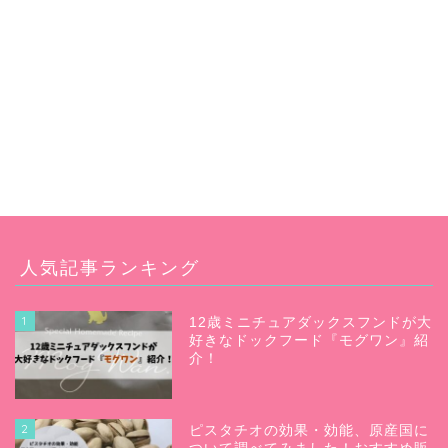
人気記事ランキング
1
12歳ミニチュアダックスフンドが大
好きなドックフード『モグワン』紹
介！
2
ピスタチオの効果・効能、原産国に