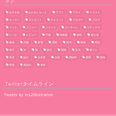
タグ
おすすめ
おためしセット
アプリ
アロマ
イラスト
キッチン
ダイエット
デメリット
ブロガー
ブログ
ペット
メニュー
メリット
ユーキャン
リラックス
レシピ
レビュー
不便
体験談
便利
初心者
勉強
失敗
家電
掃除
料理
映画
時短
楽天
犬
猫
献立
環境
生活
筋トレ
簡単
紹介
自営業
自宅
調味料
調理
資格
野菜
電気代
食材
Twitterタイムライン
Tweets by ms2illustration