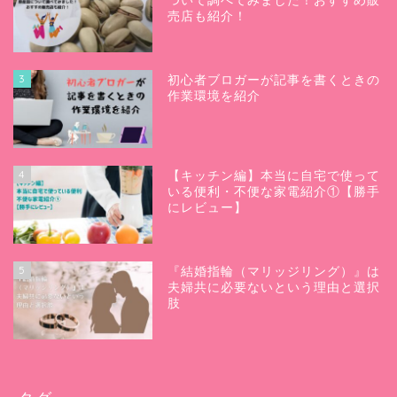
ついて調べてみました！おすすめ販
売店も紹介！
3
初心者ブロガーが記事を書くときの
作業環境を紹介
4
【キッチン編】本当に自宅で使って
いる便利・不便な家電紹介①【勝手
にレビュー】
5
『結婚指輪（マリッジリング）』は
夫婦共に必要ないという理由と選択
肢