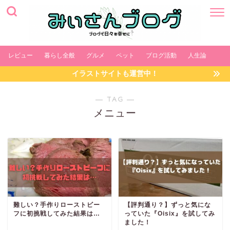
レビュー
暮らし全般
グルメ
ペット
ブログ活動
人生論
イラストサイトも運営中！
― TAG ―
メニュー
難しい？手作りローストビー
【評判通り？】ずっと気にな
フに初挑戦してみた結果は…
っていた『Oisix』を試してみ
ました！