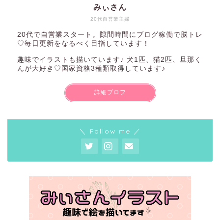
みぃさん
20代自営業主婦
20代で自営業スタート。隙間時間にブログ稼働で脳トレ
♡毎日更新をなるべく目指しています！
趣味でイラストも描いています♪ 犬1匹、猫2匹、旦那く
んが大好き♡国家資格3種類取得しています♪
詳細プロフ
＼ Follow me ／