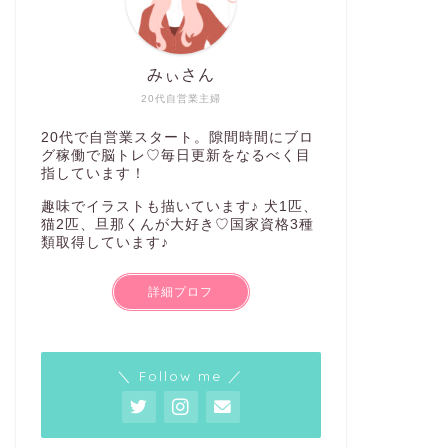
みぃさん
20代自営業主婦
20代で自営業スタート。隙間時間にブロ
グ稼働で脳トレ♡毎日更新をなるべく目
指しています！
趣味でイラストも描いています♪ 犬1匹、
猫2匹、旦那くんが大好き♡国家資格3種
類取得しています♪
詳細プロフ
＼ Follow me ／