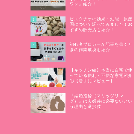
ワン』紹介！
ピスタチオの効果・効能、原産
2
国について調べてみました！お
すすめ販売店も紹介！
初心者ブロガーが記事を書くと
3
きの作業環境を紹介
【キッチン編】本当に自宅で使
4
っている便利・不便な家電紹介
①【勝手にレビュー】
『結婚指輪（マリッジリン
5
グ）』は夫婦共に必要ないとい
う理由と選択肢