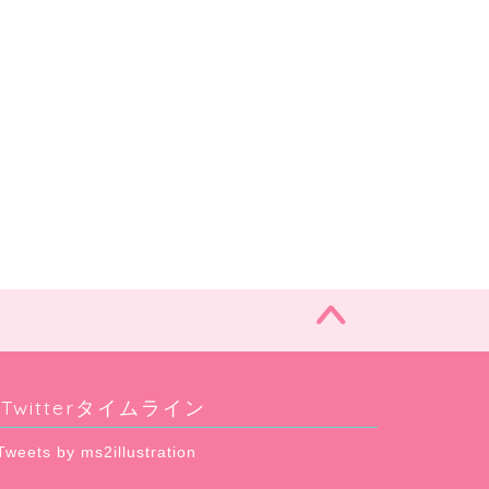
Twitterタイムライン
Tweets by ms2illustration