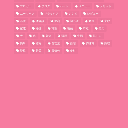
ブロガー
ブログ
ペット
メニュー
メリット
ユーキャン
リラックス
レシピ
レビュー
不便
体験談
便利
初心者
勉強
失敗
家電
掃除
料理
映画
時短
楽天
犬
猫
献立
環境
生活
筋トレ
簡単
紹介
自営業
自宅
調味料
調理
資格
野菜
電気代
食材