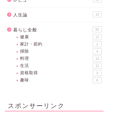
人生論
13
暮らし全般
55
健康
17
家計・節約
2
掃除
4
料理
13
生活
12
資格取得
3
趣味
6
スポンサーリンク